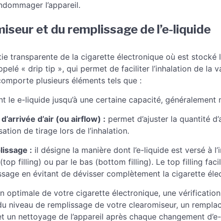
’endommager l’appareil.
miseur et du remplissage de l’e-liquide
ie transparente de la cigarette électronique où est stocké l’
lé « drip tip », qui permet de faciliter l’inhalation de la v
comporte plusieurs éléments tels que :
t le e-liquide jusqu’à une certaine capacité, généralement m
’arrivée d’air (ou airflow) :
permet d’ajuster la quantité d
sation de tirage lors de l’inhalation.
issage :
il désigne la manière dont l’e-liquide est versé à l’i
(top filling) ou par le bas (bottom filling). Le top filling fa
issage en évitant de dévisser complètement la cigarette éle
ion optimale de votre cigarette électronique, une vérificatio
 du niveau de remplissage de votre clearomiseur, un remplac
et un nettoyage de l’appareil après chaque changement d’e-