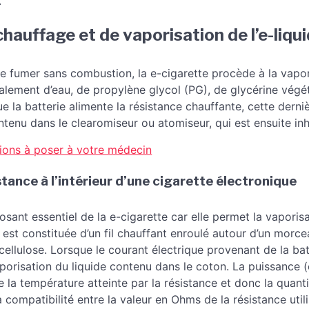
.
hauffage et de vaporisation de l’e-liqu
 de fumer sans combustion, la e-cigarette procède à la vapori
lement d’eau, de propylène glycol (PG), de glycérine végét
ue la batterie alimente la résistance chauffante, cette dern
tenu dans le clearomiseur ou atomiseur, qui est ensuite inhal
tions à poser à votre médecin
stance à l’intérieur d’une cigarette électronique
sant essentiel de la e-cigarette car elle permet la vaporisa
 est constituée d’un fil chauffant enroulé autour d’un morc
ellulose. Lorsque le courant électrique provenant de la batte
aporisation du liquide contenu dans le coton. La puissance (
e la température atteinte par la résistance et donc la quanti
a compatibilité entre la valeur en Ohms de la résistance uti