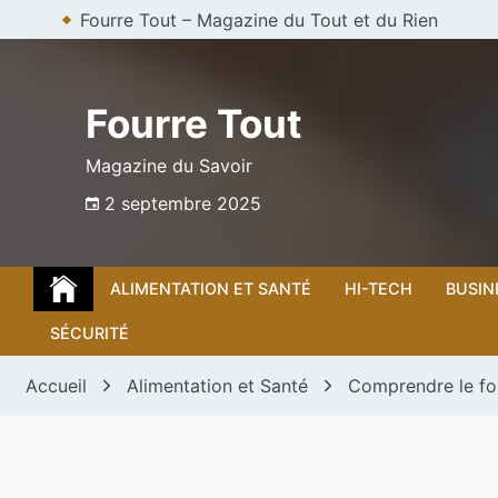
Skip
Fourre Tout – Magazine du Tout et du Rien
to
content
Fourre Tout
Magazine du Savoir
2 septembre 2025
ALIMENTATION ET SANTÉ
HI-TECH
BUSIN
SÉCURITÉ
Accueil
Alimentation et Santé
Comprendre le fon