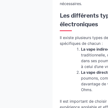
nécessaires.
Les différents t
électroniques
Il existe plusieurs types 
spécifiques de chacun :
La vape indir
traditionnelle,
dans ses poumo
à celui d’une 
La vape direct
poumons, comme
davantage de v
Ohms.
Il est important de choisi
expérience agréable et eff