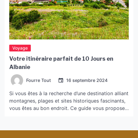
Voyage
Votre itinéraire parfait de 10 Jours en
Albanie
Fourre Tout
16 septembre 2024
Si vous êtes à la recherche d’une destination alliant
montagnes, plages et sites historiques fascinants,
vous êtes au bon endroit. Ce guide vous propose
un itinéraire détaillé vous permettant de découvrir
le meilleur de l’Albanie en 10 jours. Pourquoi
l’Albanie ? L’Albanie est un petit pays des Balkans
qui regorge de biodiversité, d’histoire et