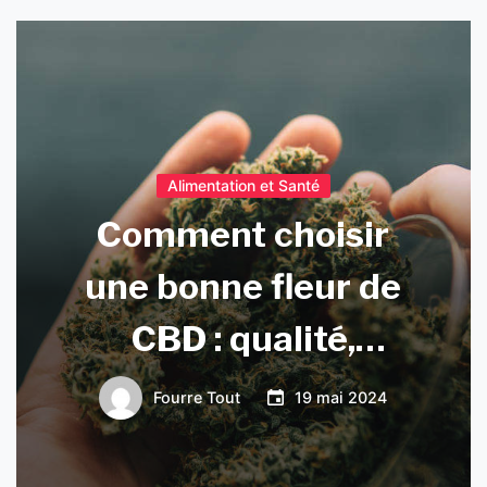
Alimentation et Santé
Comment choisir
une bonne fleur de
CBD : qualité,
puissance, prix et
Fourre Tout
19 mai 2024
variété