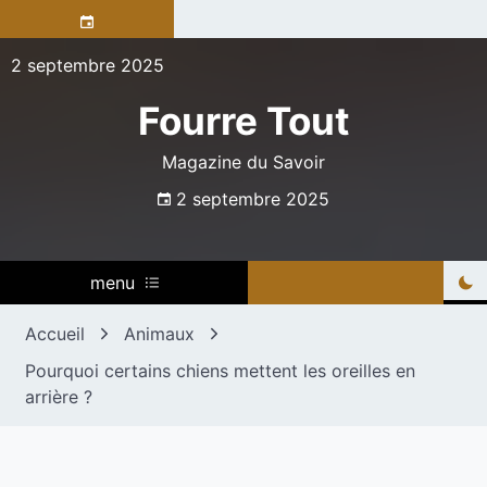
Skip
to
content
2 septembre 2025
Fourre Tout
Magazine du Savoir
2 septembre 2025
menu
Accueil
Animaux
Pourquoi certains chiens mettent les oreilles en
arrière ?