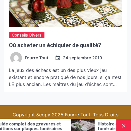
Conseils Divers
Où acheter un échiquier de qualité?
Fourre Tout
24 septembre 2019
Le jeux des échecs est un des plus vieux jeu
existant et encore pratiqué de nos jours, si ça n’est
LE plus ancien. Les maîtres du jeu d’échec sont
considérés comme des superstars par la
communauté intellectuelle, puisque les échecs sont
le sport mental par excellence. Les échecs seraient
nés en Inde, se jouant toutefois […]
Copyright &copy 2025
Fourre Tout.
Tous Droits
Réservés.
gravures et
Histoire et évolution des plaques
es funéraires
funéraires : de l’Antiquité à nos