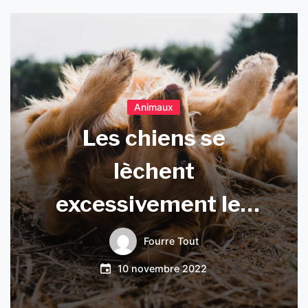
Animaux
Les chiens se
lèchent
excessivement les
pattes : pourquoi ?
Fourre Tout
10 novembre 2022