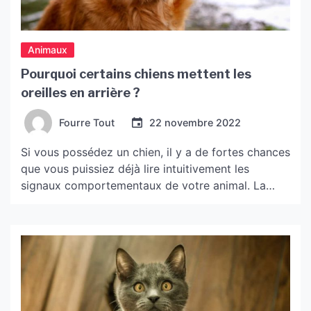
Animaux
Pourquoi certains chiens mettent les
oreilles en arrière ?
Fourre Tout
22 novembre 2022
Si vous possédez un chien, il y a de fortes chances
que vous puissiez déjà lire intuitivement les
signaux comportementaux de votre animal. La
plupart des propriétaires savent, par exemple,
qu’un chien a envie de jouer en se tenant courbé
vers le bas, ou interprètent le message transmis
par une queue repliée comme de la […]